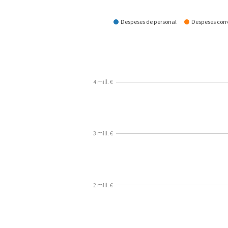
Com es gasta?
Despeses de personal
Despeses corre
4 mill. €
3 mill. €
2 mill. €