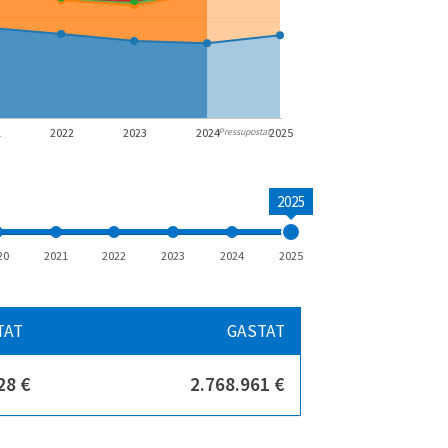
1
2022
2023
2024
2025
Pressupostat
2025
20
2021
2022
2023
2024
2025
TAT
GASTAT
28 €
2.768.961 €