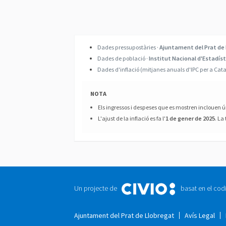
Dades pressupostàries ·
Ajuntament del Prat de
Dades de població ·
Institut Nacional d'Estadíst
Dades d'inflació (mitjanes anuals d'IPC per a Cat
NOTA
Els ingressos i despeses que es mostren inclouen 
L'ajust de la inflació es fa l'
1 de gener de 2025
. La
Un projecte de
basat en el cod
Ajuntament del Prat de Llobregat
Avís Legal