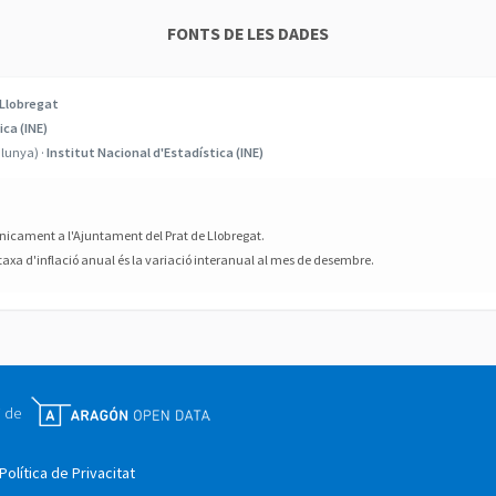
FONTS DE LES DADES
 Llobregat
ica (INE)
alunya) ·
Institut Nacional d'Estadística (INE)
únicament a l'Ajuntament del Prat de Llobregat.
 taxa d'inflació anual és la variació interanual al mes de desembre.
i de
Política de Privacitat