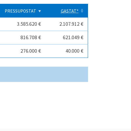
PRESSUPOSTAT
GASTAT*
3.585.620 €
2.107.912 €
816.708 €
621.049 €
276.000 €
40.000 €