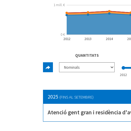
1 mill. €
0 €
2012
2013
2014
20
QUANTITATS
2012
2025
(FINS AL SETEMBRE)
Atenció gent gran i residència d'a