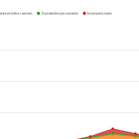
nts en béns i serveis
Transferències corrents
Inversions reals