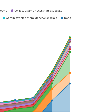
 Cosme
Col·lectius amb necessitats especials
Administració general de serveis socials
Dona