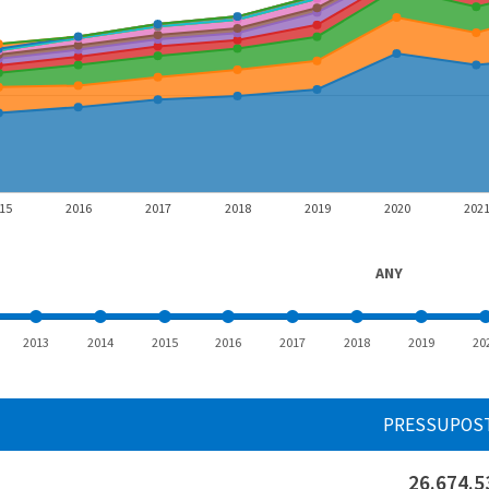
15
2016
2017
2018
2019
2020
202
ANY
2013
2014
2015
2016
2017
2018
2019
20
PRESSUPOS
26.674.5