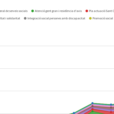
ral de serveis socials
Atenció gent gran i residència d'avis
Pla actuació Sant
ltat i solidaritat
Integració social persones amb discapacitat
Promoció social