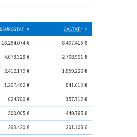
SSUPOSTAT
GASTAT*
16.284.074 €
8.467.415 €
4.678.328 €
2.768.961 €
2.412.179 €
1.859.226 €
1.207.402 €
841.613 €
624.700 €
357.712 €
500.005 €
449.785 €
293.420 €
201.108 €