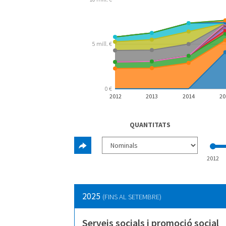
5 mill. €
0 €
2012
2013
2014
20
QUANTITATS
2012
2025
(FINS AL SETEMBRE)
Serveis socials i promoció social