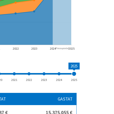
1
2022
2023
2024
2025
Pressupostat
2025
20
2021
2022
2023
2024
2025
TAT
GASTAT
37 €
15.375.055 €