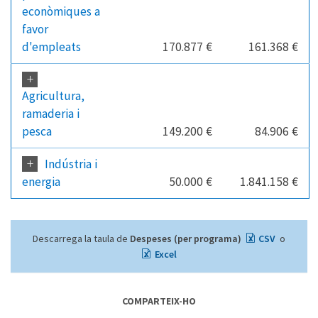
econòmiques a
favor
d'empleats
170.877 €
161.368 €
+
Agricultura,
ramaderia i
pesca
149.200 €
84.906 €
+
Indústria i
energia
50.000 €
1.841.158 €
Descarrega la taula de
Despeses (per programa)
CSV
o
Excel
COMPARTEIX-HO