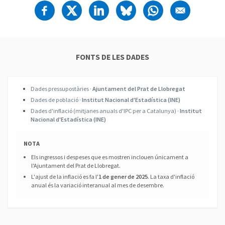
FONTS DE LES DADES
Dades pressupostàries ·
Ajuntament del Prat de Llobregat
Dades de població ·
Institut Nacional d'Estadística (INE)
Dades d'inflació (mitjanes anuals d'IPC per a Catalunya) ·
Institut
Nacional d'Estadística (INE)
NOTA
Els ingressos i despeses que es mostren inclouen únicament a
l'Ajuntament del Prat de Llobregat.
L'ajust de la inflació es fa l'
1 de gener de 2025
. La taxa d'inflació
anual és la variació interanual al mes de desembre.