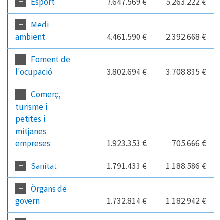
+
Esport
7.647.569 €
5.263.222 €
+
Medi
ambient
4.461.590 €
2.392.668 €
+
Foment de
l'ocupació
3.802.694 €
3.708.835 €
+
Comerç,
turisme i
petites i
mitjanes
empreses
1.923.353 €
705.666 €
+
Sanitat
1.791.433 €
1.188.586 €
+
Òrgans de
govern
1.732.814 €
1.182.942 €