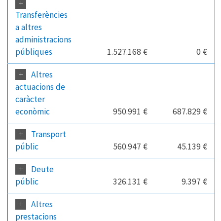
+
Transferències
a altres
administracions
públiques
1.527.168 €
0 €
+
Altres
actuacions de
caràcter
econòmic
950.991 €
687.829 €
+
Transport
públic
560.947 €
45.139 €
+
Deute
públic
326.131 €
9.397 €
+
Altres
prestacions