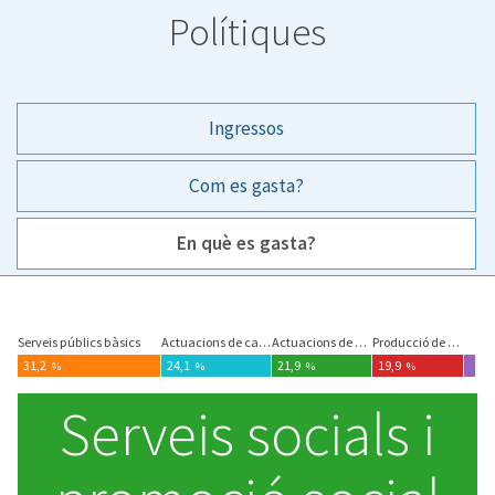
Polítiques
Ingressos
Com es gasta?
En què es gasta?
En què es gasta?
Serveis públics bàsics
Actuacions de caràcter general
Actuacions de protecció i promoció social
Producció de béns públics de caràcter preferent
31,2
24,1
21,9
19,9
%
%
%
%
Resumen por áreas:
Serveis públics bàsics:
31,2
; Actuacions de caràct
%
Serveis socials i