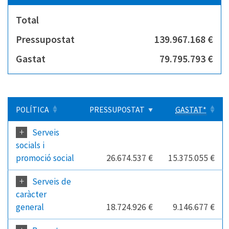
Total
Pressupostat
139.967.168 €
Gastat
79.795.793 €
POLÍTICA
PRESSUPOSTAT
GASTAT*
+
Serveis
socials i
promoció social
26.674.537 €
15.375.055 €
+
Serveis de
caràcter
general
18.724.926 €
9.146.677 €