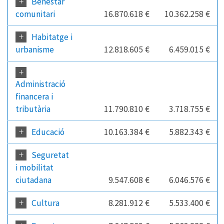
+
Benestar
comunitari
16.870.618 €
10.362.258 €
+
Habitatge i
urbanisme
12.818.605 €
6.459.015 €
+
Administració
financera i
tributària
11.790.810 €
3.718.755 €
+
Educació
10.163.384 €
5.882.343 €
+
Seguretat
i mobilitat
ciutadana
9.547.608 €
6.046.576 €
+
Cultura
8.281.912 €
5.533.400 €