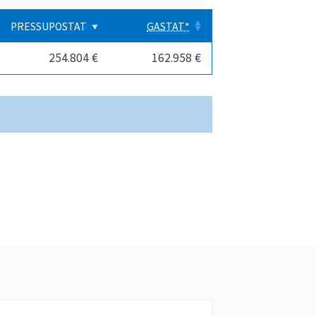
PRESSUPOSTAT
GASTAT*
254.804 €
162.958 €