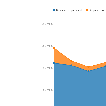
Com es gasta?
Despeses de personal
Despeses corre
250 mil €
200 mil €
150 mil €
100 mil €