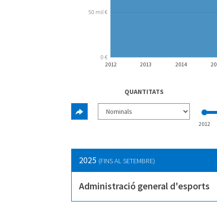
50 mil €
0 €
2012
2013
2014
20
QUANTITATS
2012
2025
(FINS AL SETEMBRE)
Administració general d'esports