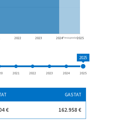
1
2022
2023
2024
2025
Pressupostat
2025
20
2021
2022
2023
2024
2025
TAT
GASTAT
04 €
162.958 €