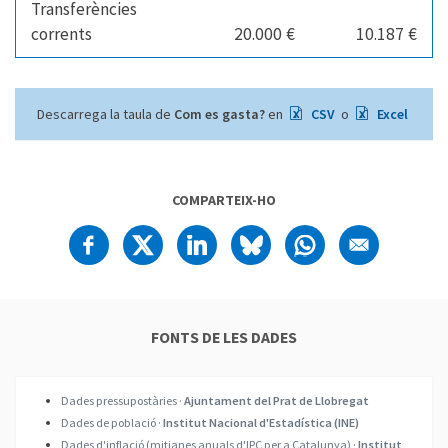
Transferències
corrents
20.000 €
10.187 €
Descarrega la taula de
Com es gasta?
en
CSV
o
Excel
COMPARTEIX-HO
FONTS DE LES DADES
Dades pressupostàries ·
Ajuntament del Prat de Llobregat
Dades de població ·
Institut Nacional d'Estadística (INE)
Dades d'inflació (mitjanes anuals d'IPC per a Catalunya) ·
Institut