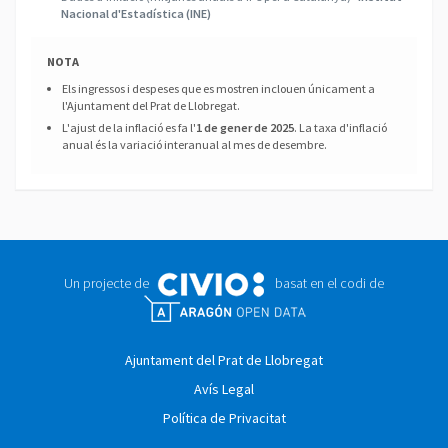
Nacional d'Estadística (INE)
NOTA
Els ingressos i despeses que es mostren inclouen únicament a
l'Ajuntament del Prat de Llobregat.
L'ajust de la inflació es fa l'
1 de gener de 2025
. La taxa d'inflació
anual és la variació interanual al mes de desembre.
Un projecte de
basat en el codi de
Ajuntament del Prat de Llobregat
Avís Legal
Política de Privacitat