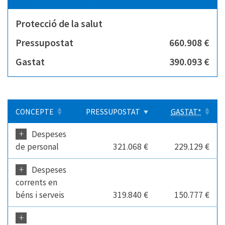
Protecció de la salut
Pressupostat
660.908 €
Gastat
390.093 €
CONCEPTE
PRESSUPOSTAT
GASTAT*
+
Despeses
de personal
321.068 €
229.129 €
+
Despeses
corrents en
béns i serveis
319.840 €
150.777 €
+