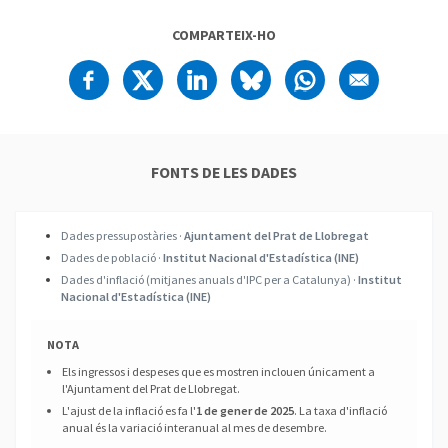
COMPARTEIX-HO
FONTS DE LES DADES
Dades pressupostàries ·
Ajuntament del Prat de Llobregat
Dades de població ·
Institut Nacional d'Estadística (INE)
Dades d'inflació (mitjanes anuals d'IPC per a Catalunya) ·
Institut
Nacional d'Estadística (INE)
NOTA
Els ingressos i despeses que es mostren inclouen únicament a
l'Ajuntament del Prat de Llobregat.
L'ajust de la inflació es fa l'
1 de gener de 2025
. La taxa d'inflació
anual és la variació interanual al mes de desembre.