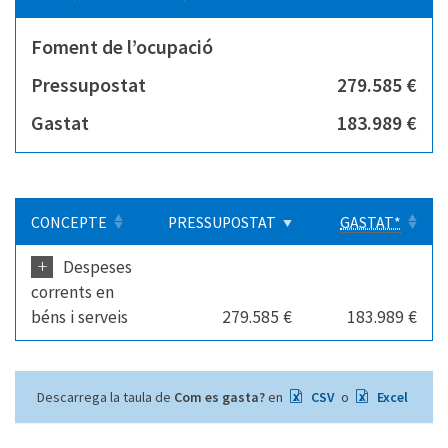
Foment de l’ocupació
Pressupostat
279.585 €
Gastat
183.989 €
CONCEPTE
PRESSUPOSTAT
GASTAT*
+
Despeses
corrents en
béns i serveis
279.585 €
183.989 €
Descarrega la taula de
Com es gasta?
en
CSV
o
Excel