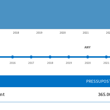
2018
2019
2020
2021
20
ANY
2016
2017
2018
2019
2020
2021
PRESSUPOS
ent
365.0