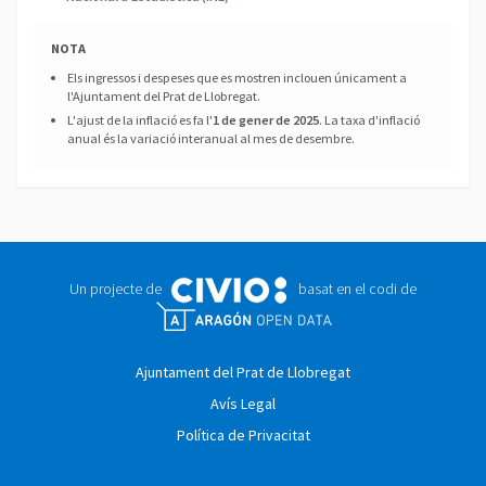
NOTA
Els ingressos i despeses que es mostren inclouen únicament a
l'Ajuntament del Prat de Llobregat.
L'ajust de la inflació es fa l'
1 de gener de 2025
. La taxa d'inflació
anual és la variació interanual al mes de desembre.
Un projecte de
basat en el codi de
Ajuntament del Prat de Llobregat
Avís Legal
Política de Privacitat