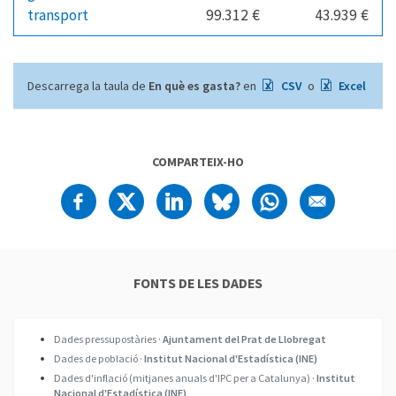
transport
99.312 €
43.939 €
Descarrega la taula de
En què es gasta?
en
CSV
o
Excel
COMPARTEIX-HO
FONTS DE LES DADES
Dades pressupostàries ·
Ajuntament del Prat de Llobregat
Dades de població ·
Institut Nacional d'Estadística (INE)
Dades d'inflació (mitjanes anuals d'IPC per a Catalunya) ·
Institut
Nacional d'Estadística (INE)