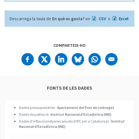
Descarrega la taula de
En què es gasta?
en
CSV
o
Excel
COMPARTEIX-HO
FONTS DE LES DADES
Dades pressupostàries ·
Ajuntament del Prat de Llobregat
Dades de població ·
Institut Nacional d'Estadística (INE)
Dades d'inflació (mitjanes anuals d'IPC per a Catalunya) ·
Institut
Nacional d'Estadística (INE)