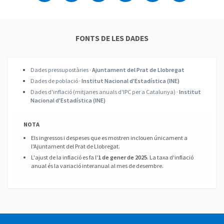
FONTS DE LES DADES
Dades pressupostàries ·
Ajuntament del Prat de Llobregat
Dades de població ·
Institut Nacional d'Estadística (INE)
Dades d'inflació (mitjanes anuals d'IPC per a Catalunya) ·
Institut
Nacional d'Estadística (INE)
NOTA
Els ingressos i despeses que es mostren inclouen únicament a
l'Ajuntament del Prat de Llobregat.
L'ajust de la inflació es fa l'
1 de gener de 2025
. La taxa d'inflació
anual és la variació interanual al mes de desembre.