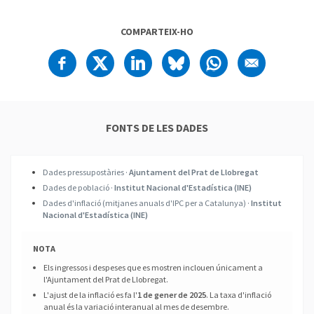
COMPARTEIX-HO
FONTS DE LES DADES
Dades pressupostàries ·
Ajuntament del Prat de Llobregat
Dades de població ·
Institut Nacional d'Estadística (INE)
Dades d'inflació (mitjanes anuals d'IPC per a Catalunya) ·
Institut
Nacional d'Estadística (INE)
NOTA
Els ingressos i despeses que es mostren inclouen únicament a
l'Ajuntament del Prat de Llobregat.
L'ajust de la inflació es fa l'
1 de gener de 2025
. La taxa d'inflació
anual és la variació interanual al mes de desembre.