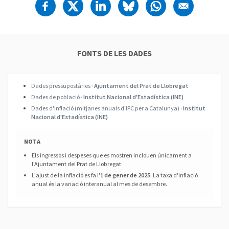
FONTS DE LES DADES
Dades pressupostàries ·
Ajuntament del Prat de Llobregat
Dades de població ·
Institut Nacional d'Estadística (INE)
Dades d'inflació (mitjanes anuals d'IPC per a Catalunya) ·
Institut
Nacional d'Estadística (INE)
NOTA
Els ingressos i despeses que es mostren inclouen únicament a
l'Ajuntament del Prat de Llobregat.
L'ajust de la inflació es fa l'
1 de gener de 2025
. La taxa d'inflació
anual és la variació interanual al mes de desembre.