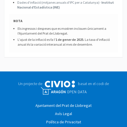
Dades d'inflació (mitjanes anuals d'IPC per a Catalunya) ·
Institut
Nacional d'Estadística (INE)
NOTA
Els ingressos i despeses que es mostren inclouen únicament a
l'Ajuntament del Prat de Llobregat.
L'ajust de la inflació es fa l'
1 de gener de 2025
. La taxa d'inflació
anual és la variació interanual al mes de desembre.
Un projecte de
basat en el codi de
Ajuntament del Prat de Llobregat
Avís Legal
Política de Privacitat