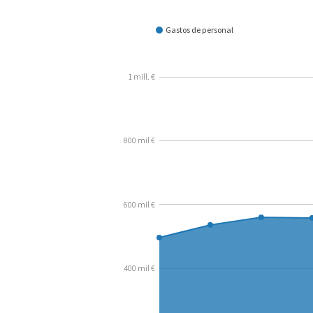
¿Cómo se gasta?
Gastos de personal
1 mill. €
800 mil €
600 mil €
400 mil €