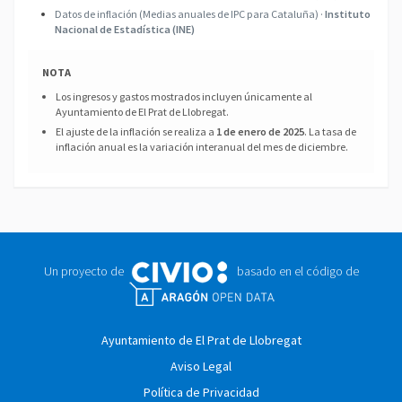
Datos de inflación (Medias anuales de IPC para Cataluña) ·
Instituto
Nacional de Estadística (INE)
NOTA
Los ingresos y gastos mostrados incluyen únicamente al
Ayuntamiento de El Prat de Llobregat.
El ajuste de la inflación se realiza a
1 de enero de 2025
. La tasa de
inflación anual es la variación interanual del mes de diciembre.
Un proyecto de
basado en el código de
Ayuntamiento de El Prat de Llobregat
Aviso Legal
Política de Privacidad