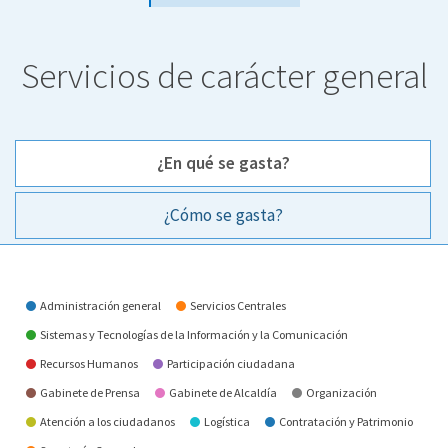
Servicios de carácter general
¿En qué se gasta?
¿Cómo se gasta?
¿En qué se gasta?
Administración general
Servicios Centrales
Sistemas y Tecnologías de la Información y la Comunicación
Recursos Humanos
Participación ciudadana
Gabinete de Prensa
Gabinete de Alcaldía
Organización
Atención a los ciudadanos
Logística
Contratación y Patrimonio