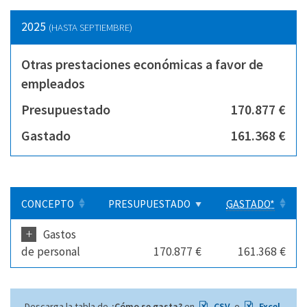
2025
(HASTA SEPTIEMBRE)
Otras prestaciones económicas a favor de
empleados
Presupuestado
170.877 €
Gastado
161.368 €
CONCEPTO
PRESUPUESTADO
GASTADO*
+
Gastos
de personal
170.877 €
161.368 €
Descarga la tabla de
¿Cómo se gasta?
en
CSV
o
Excel