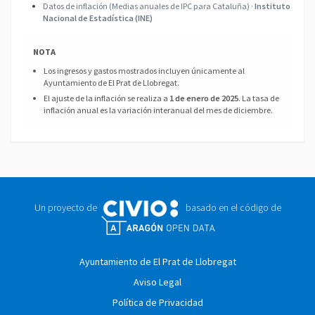
Datos de inflación (Medias anuales de IPC para Cataluña) ·
Instituto
Nacional de Estadística (INE)
NOTA
Los ingresos y gastos mostrados incluyen únicamente al
Ayuntamiento de El Prat de Llobregat.
El ajuste de la inflación se realiza a
1 de enero de 2025
. La tasa de
inflación anual es la variación interanual del mes de diciembre.
Un proyecto de
basado en el código de
Ayuntamiento de El Prat de Llobregat
Aviso Legal
Política de Privacidad