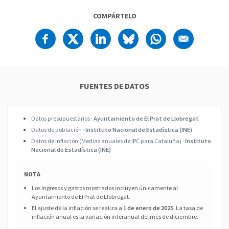
COMPÁRTELO
FUENTES DE DATOS
Datos presupuestarios ·
Ayuntamiento de El Prat de Llobregat
Datos de población ·
Instituto Nacional de Estadística (INE)
Datos de inflación (Medias anuales de IPC para Cataluña) ·
Instituto
Nacional de Estadística (INE)
NOTA
Los ingresos y gastos mostrados incluyen únicamente al
Ayuntamiento de El Prat de Llobregat.
El ajuste de la inflación se realiza a
1 de enero de 2025
. La tasa de
inflación anual es la variación interanual del mes de diciembre.