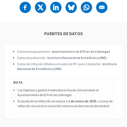
FUENTES DE DATOS
Datos presupuestarios ·
Ayuntamiento de El Prat de Llobregat
Datos de población ·
Instituto Nacional de Estadística (INE)
Datos de inflación (Medias anuales de IPC para Cataluña) ·
Instituto
Nacional de Estadística (INE)
NOTA
Los ingresos y gastos mostrados incluyen únicamente al
Ayuntamiento de El Prat de Llobregat.
El ajuste de la inflación se realiza a
1 de enero de 2025
. La tasa de
inflación anual es la variación interanual del mes de diciembre.