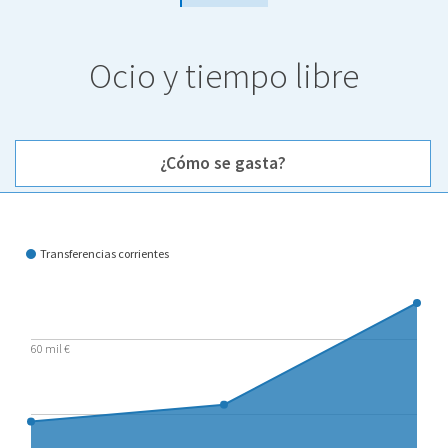
Ocio y tiempo libre
¿Cómo se gasta?
¿Cómo se gasta?
Transferencias corrientes
60 mil €