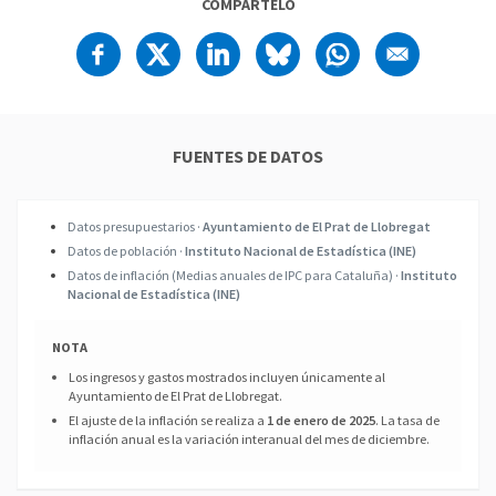
COMPÁRTELO
FUENTES DE DATOS
Datos presupuestarios ·
Ayuntamiento de El Prat de Llobregat
Datos de población ·
Instituto Nacional de Estadística (INE)
Datos de inflación (Medias anuales de IPC para Cataluña) ·
Instituto
Nacional de Estadística (INE)
NOTA
Los ingresos y gastos mostrados incluyen únicamente al
Ayuntamiento de El Prat de Llobregat.
El ajuste de la inflación se realiza a
1 de enero de 2025
. La tasa de
inflación anual es la variación interanual del mes de diciembre.