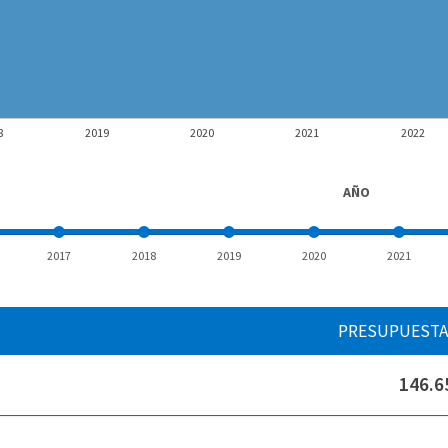
8
2019
2020
2021
2022
AÑO
2017
2018
2019
2020
2021
PRESUPUEST
146.6