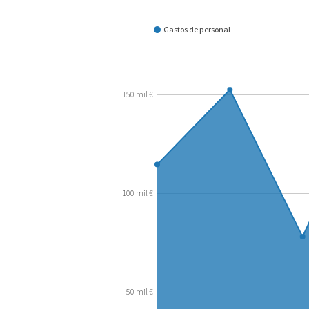
¿Cómo se gasta?
Gastos de personal
150 mil €
100 mil €
50 mil €