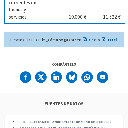
corrientes en
bienes y
servicios
10.000 €
11.522 €
Descarga la tabla de
¿Cómo se gasta?
en
CSV
o
Excel
COMPÁRTELO
FUENTES DE DATOS
Datos presupuestarios ·
Ayuntamiento de El Prat de Llobregat
Datos de población ·
Instituto Nacional de Estadística (INE)