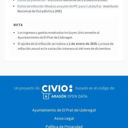
Datos de inflación (Medias anuales de IPC para Cataluña) ·
Instituto
Nacional de Estadística (INE)
NOTA
Los ingresos y gastos mostrados incluyen únicamente al
Ayuntamiento de El Prat de Llobregat.
El ajuste de la inflación se realiza a
1 de enero de 2025
. La tasa de
inflación anual es la variación interanual del mes de diciembre.
Un proyecto de
basado en el código de
Ayuntamiento de El Prat de Llobregat
Aviso Legal
Política de Privacidad