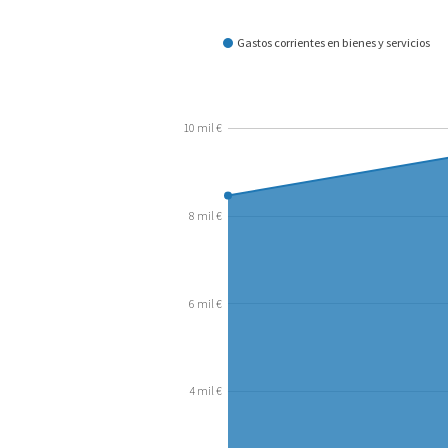
¿Cómo se gasta?
Gastos corrientes en bienes y servicios
10 mil €
8 mil €
6 mil €
4 mil €