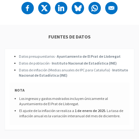
FUENTES DE DATOS
Datos presupuestarios ·
Ayuntamiento de El Prat de Llobregat
Datos de población ·
Instituto Nacional de Estadística (INE)
Datos de inflación (Medias anuales de IPC para Cataluña) ·
Instituto
Nacional de Estadística (INE)
NOTA
Los ingresos y gastos mostrados incluyen únicamente al
Ayuntamiento de El Prat de Llobregat.
El ajuste de la inflación se realiza a
1 de enero de 2025
. La tasa de
inflación anual es la variación interanual del mes de diciembre.