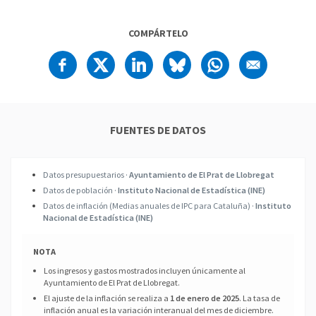
COMPÁRTELO
FUENTES DE DATOS
Datos presupuestarios ·
Ayuntamiento de El Prat de Llobregat
Datos de población ·
Instituto Nacional de Estadística (INE)
Datos de inflación (Medias anuales de IPC para Cataluña) ·
Instituto
Nacional de Estadística (INE)
NOTA
Los ingresos y gastos mostrados incluyen únicamente al
Ayuntamiento de El Prat de Llobregat.
El ajuste de la inflación se realiza a
1 de enero de 2025
. La tasa de
inflación anual es la variación interanual del mes de diciembre.