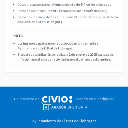
Datos presupuestarios ·
Ayuntamiento de El Prat de Llobregat
Datos de población ·
Instituto Nacional de Estadística (INE)
Datos de inflación (Medias anuales de IPC para Cataluña) ·
Instituto
Nacional de Estadística (INE)
NOTA
Los ingresos y gastos mostrados incluyen únicamente al
Ayuntamiento de El Prat de Llobregat.
El ajuste de la inflación se realiza a
1 de enero de 2025
. La tasa de
inflación anual es la variación interanual del mes de diciembre.
Un proyecto de
basado en el código de
Ayuntamiento de El Prat de Llobregat