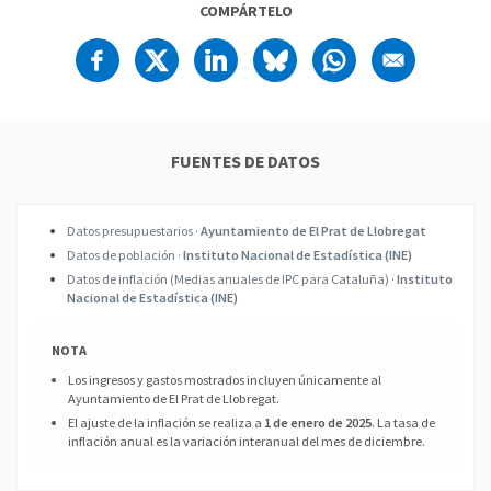
COMPÁRTELO
FUENTES DE DATOS
Datos presupuestarios ·
Ayuntamiento de El Prat de Llobregat
Datos de población ·
Instituto Nacional de Estadística (INE)
Datos de inflación (Medias anuales de IPC para Cataluña) ·
Instituto
Nacional de Estadística (INE)
NOTA
Los ingresos y gastos mostrados incluyen únicamente al
Ayuntamiento de El Prat de Llobregat.
El ajuste de la inflación se realiza a
1 de enero de 2025
. La tasa de
inflación anual es la variación interanual del mes de diciembre.