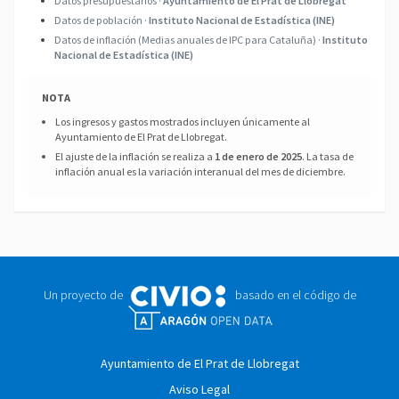
Datos presupuestarios ·
Ayuntamiento de El Prat de Llobregat
Datos de población ·
Instituto Nacional de Estadística (INE)
Datos de inflación (Medias anuales de IPC para Cataluña) ·
Instituto
Nacional de Estadística (INE)
NOTA
Los ingresos y gastos mostrados incluyen únicamente al
Ayuntamiento de El Prat de Llobregat.
El ajuste de la inflación se realiza a
1 de enero de 2025
. La tasa de
inflación anual es la variación interanual del mes de diciembre.
Un proyecto de
basado en el código de
Ayuntamiento de El Prat de Llobregat
Aviso Legal