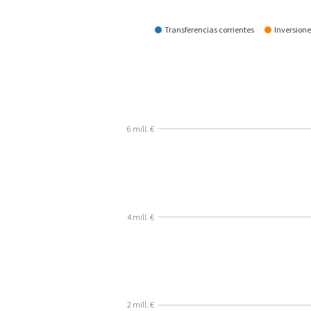
¿Cómo se gasta?
Transferencias corrientes
Inversione
6 mill. €
4 mill. €
2 mill. €