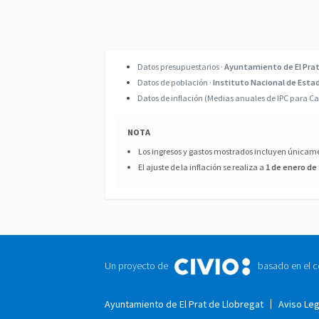
Datos presupuestarios ·
Ayuntamiento de El Prat
Datos de población ·
Instituto Nacional de Estad
Datos de inflación (Medias anuales de IPC para Ca
NOTA
Los ingresos y gastos mostrados incluyen únicame
El ajuste de la inflación se realiza a
1 de enero de
Un proyecto de
basado en el 
Ayuntamiento de El Prat de Llobregat
Aviso Leg