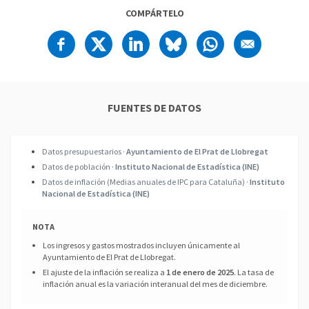
COMPÁRTELO
FUENTES DE DATOS
Datos presupuestarios ·
Ayuntamiento de El Prat de Llobregat
Datos de población ·
Instituto Nacional de Estadística (INE)
Datos de inflación (Medias anuales de IPC para Cataluña) ·
Instituto
Nacional de Estadística (INE)
NOTA
Los ingresos y gastos mostrados incluyen únicamente al
Ayuntamiento de El Prat de Llobregat.
El ajuste de la inflación se realiza a
1 de enero de 2025
. La tasa de
inflación anual es la variación interanual del mes de diciembre.