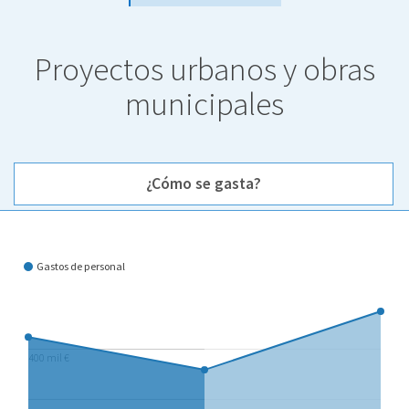
Proyectos urbanos y obras
municipales
¿Cómo se gasta?
¿Cómo se gasta?
Gastos de personal
400 mil €