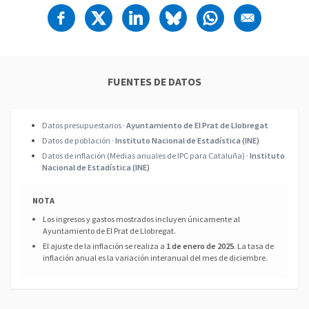
FUENTES DE DATOS
Datos presupuestarios ·
Ayuntamiento de El Prat de Llobregat
Datos de población ·
Instituto Nacional de Estadística (INE)
Datos de inflación (Medias anuales de IPC para Cataluña) ·
Instituto
Nacional de Estadística (INE)
NOTA
Los ingresos y gastos mostrados incluyen únicamente al
Ayuntamiento de El Prat de Llobregat.
El ajuste de la inflación se realiza a
1 de enero de 2025
. La tasa de
inflación anual es la variación interanual del mes de diciembre.