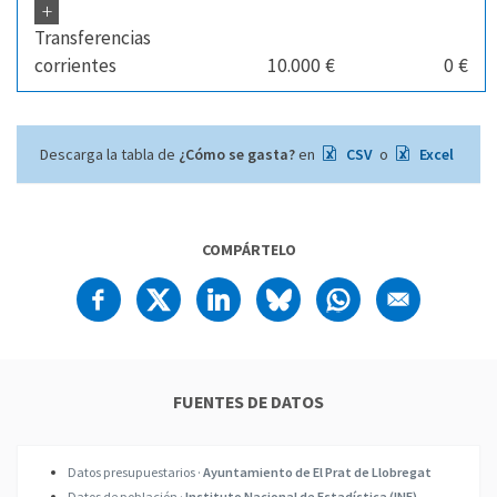
+
Transferencias
corrientes
10.000 €
0 €
Descarga la tabla de
¿Cómo se gasta?
en
CSV
o
Excel
COMPÁRTELO
FUENTES DE DATOS
Datos presupuestarios ·
Ayuntamiento de El Prat de Llobregat
Datos de población ·
Instituto Nacional de Estadística (INE)