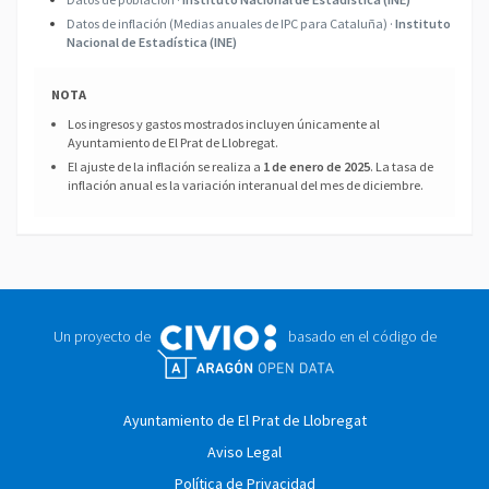
Datos de inflación (Medias anuales de IPC para Cataluña) ·
Instituto
Nacional de Estadística (INE)
NOTA
Los ingresos y gastos mostrados incluyen únicamente al
Ayuntamiento de El Prat de Llobregat.
El ajuste de la inflación se realiza a
1 de enero de 2025
. La tasa de
inflación anual es la variación interanual del mes de diciembre.
Un proyecto de
basado en el código de
Ayuntamiento de El Prat de Llobregat
Aviso Legal
Política de Privacidad