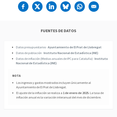
FUENTES DE DATOS
Datos presupuestarios ·
Ayuntamiento de El Prat de Llobregat
Datos de población ·
Instituto Nacional de Estadística (INE)
Datos de inflación (Medias anuales de IPC para Cataluña) ·
Instituto
Nacional de Estadística (INE)
NOTA
Los ingresos y gastos mostrados incluyen únicamente al
Ayuntamiento de El Prat de Llobregat.
El ajuste de la inflación se realiza a
1 de enero de 2025
. La tasa de
inflación anual es la variación interanual del mes de diciembre.