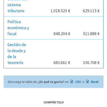
sistema
tributario
1.018.523 €
629.115 €
Política
económica y
fiscal
848.204 €
511.888 €
Gestión de
la deuda y
de la
tesorería
683.661 €
336.708 €
Descarga la tabla de
¿En qué se gasta?
en
CSV
o
Excel
COMPÁRTELO