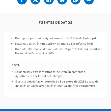
FUENTES DE DATOS
Datos presupuestarios ·
Ayuntamiento de El Prat de Llobregat
Datos de población ·
Instituto Nacional de Estadística (INE)
Datos de inflación (Medias anuales de IPC para Cataluña) ·
Instituto
Nacional de Estadística (INE)
NOTA
Los ingresos y gastos mostrados incluyen únicamente al
Ayuntamiento de El Prat de Llobregat.
El ajuste de la inflación se realiza a
1 de enero de 2025
. La tasa de
inflación anual es la variación interanual del mes de diciembre.