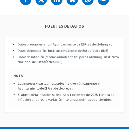
FUENTES DE DATOS
Datos presupuestarios ·
Ayuntamiento de El Prat de Llobregat
Datos de población ·
Instituto Nacional de Estadística (INE)
Datos de inflación (Medias anuales de IPC para Cataluña) ·
Instituto
Nacional de Estadística (INE)
NOTA
Los ingresos y gastos mostrados incluyen únicamente al
Ayuntamiento de El Prat de Llobregat.
El ajuste de la inflación se realiza a
1 de enero de 2025
. La tasa de
inflación anual es la variación interanual del mes de diciembre.