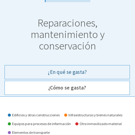
Reparaciones,
mantenimiento y
conservación
¿En qué se gasta?
¿Cómo se gasta?
¿Cómo se gasta?
Edificios y otras construcciones
Infraestructuras y bienes naturales
Equipos para procesos de información
Otro inmovilizado material
Elementos de transporte