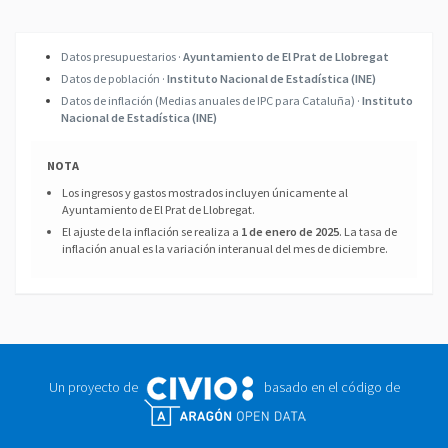
Datos presupuestarios ·
Ayuntamiento de El Prat de Llobregat
Datos de población ·
Instituto Nacional de Estadística (INE)
Datos de inflación (Medias anuales de IPC para Cataluña) ·
Instituto
Nacional de Estadística (INE)
NOTA
Los ingresos y gastos mostrados incluyen únicamente al
Ayuntamiento de El Prat de Llobregat.
El ajuste de la inflación se realiza a
1 de enero de 2025
. La tasa de
inflación anual es la variación interanual del mes de diciembre.
Un proyecto de
basado en el código de